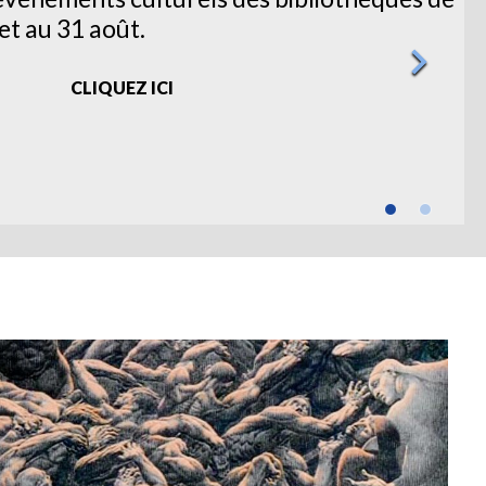
let au 31 août.
chevron_right
CLIQUEZ ICI