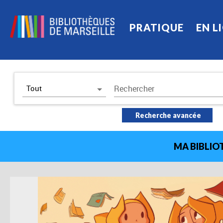
PRATIQUE
EN L
Choix du scénario
Tout
Rechercher
Recherche simple
Recherche avancée
Tout
Livres numériques
MA BIBLIOT
Livre audio numérique
Ressources numériques
Événement
Livres