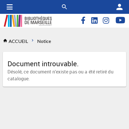
person
Accueil
chevron_right
home
ACCUEIL
Notice
Document introuvable.
Désolé, ce document n'existe pas ou a été retiré du
catalogue.