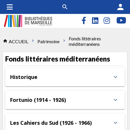
person
Fonds littéraires
Accueil
chevron_right
chevron_right
home
ACCUEIL
Patrimoine
méditerranéens
Fonds littéraires méditerranéens
Historique
expand_more
Affi
Fortunio (1914 - 1926)
expand_more
Affi
Les Cahiers du Sud (1926 - 1966)
expand_more
Affi